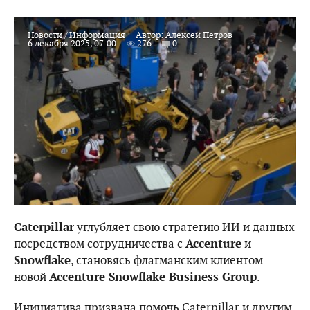
Новости
/
Информация
Автор:
Алексей Петров
6 декабря 2025, 07:00
276
0
Caterpillar
углубляет свою стратегию ИИ и данных
посредством сотрудничества с
Accenture
и
Snowflake
, становясь флагманским клиентом
новой
Accenture Snowflake Business Group
.
Инициатива призвана помочь Caterpillar и другим