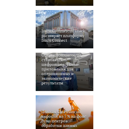
Isuzu Commercial Truck
расширяет платформу
Isuzu Connect
Операционные залы
становятся
цифровыми: Новые
приложения для
операционных и
экономические
результаты
Доходы Cat Financial
выросли на 7 % на фоне
бума центров
обработки данных