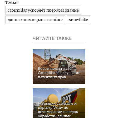
Темы:
caterpillar ускоряет преобразование
данных помощью accenture
snowflake
ЧИТАЙТЕ ТАКЖЕ
Bobcat подает в суд на
Caterpillar за нарушение
патентных прав
Компания Caterpillar и
партнер Vertiv по
оптимизации центров
обработки данных