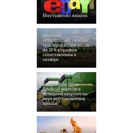
Ebay судится с Amazon
Продажи
сельскохозяйственных
тракторов в США упали
на 20 % в годовом
сопоставлении в
октябре
Доходы John Deere
Financial выросли в
четвертом квартале по
мере восстановления
продаж
Доходы Cat Financial