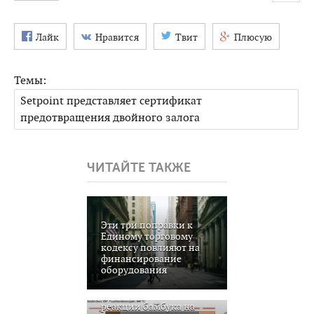
Лайк
Нравится
Твит
Плюсую
Темы:
Setpoint представляет сертификат
предотвращения двойного залога
ЧИТАЙТЕ ТАКЖЕ
Эти три поправки к
Единому торговому
кодексу повлияют на
финансирование
оборудования
Моделирование
реакции бамбука на