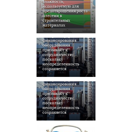
влажность,
используемую для
предотвращения роста
плесени в
строительных
материалах
Лидеры в сфере
финансирования
оборудования
призывают к
сотрудничеству,
поскольку
неопределенность
сохраняется
Лидеры в сфере
финансирования
оборудования
призывают к
сотрудничеству,
поскольку
неопределенность
сохраняется