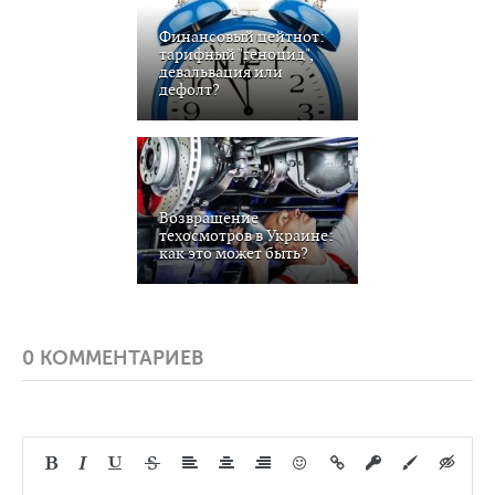
Финансовый цейтнот:
тарифный "геноцид",
девальвация или
дефолт?
Возвращение
техосмотров в Украине:
как это может быть?
0 КОММЕНТАРИЕВ