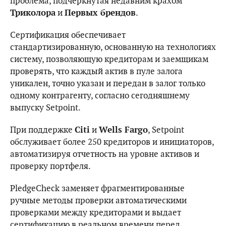
проблема, подчеркнутая недавним крахом
Триколора
и
Первых брендов
.
Сертификация обеспечивает
стандартизированную, основанную на технологиях
систему, позволяющую кредиторам и заемщикам
проверять, что каждый актив в пуле залога
уникален, точно указан и передан в залог только
одному контрагенту, согласно сегодняшнему
выпуску Setpoint.
При поддержке
Citi
и
Wells Fargo
, Setpoint
обслуживает более 250 кредиторов и инициаторов,
автоматизируя отчетность на уровне активов и
проверку портфеля.
PledgeCheck заменяет фрагментированные
ручные методы проверки автоматическими
проверками между кредиторами и выдает
сертификацию в реальном времени перед