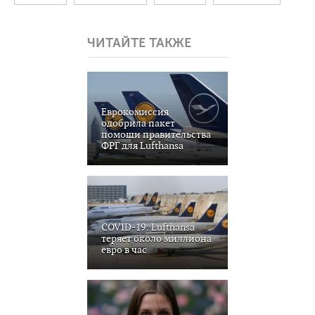
ЧИТАЙТЕ ТАКЖЕ
Еврокомиссия
одобрила пакет
помощи правительства
ФРГ для Lufthansa
COVID-19: Lufthansa
теряет около миллиона
евро в час