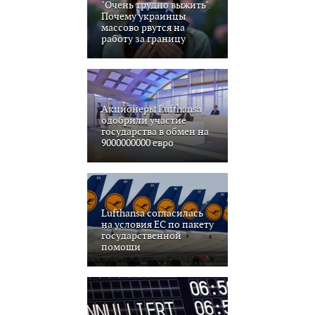
"Очень трудно выжить".
Почему украинцы
массово рвутся на
работу за границу
Акционеры Lufthansa
одобрили участие
государства в обмен на
9000000000 евро
Lufthansa согласилась
на условия ЕС по пакету
государственной
помощи