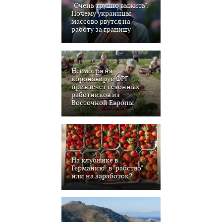
"Очень трудно выжить".
Почему украинцы
массово рвутся на
работу за границу
Несмотря на
коронавирус ФРГ
привлечет сезонных
работников из
Восточной Европы
На клубнике в
Германию: в "рабство"
или на заработок?