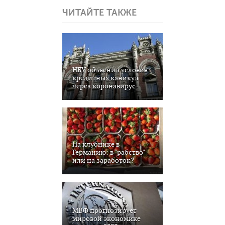
ЧИТАЙТЕ ТАКЖЕ
НБУ объяснил условия
кредитных каникул
через коронавирус
На клубнике в
Германию: в "рабство"
или на заработок?
МВФ прогнозирует
мировой экономике