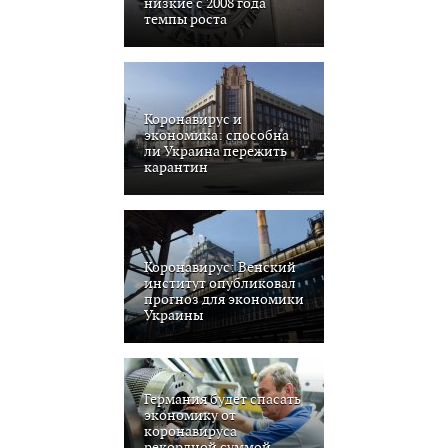
низкие с 2008 года
темпы роста
Коронавирус и
экономика: способна
ли Украина пережить
карантин
Коронавирус: Венский
институт опубликовал
прогноз для экономики
Украины
Германия будет спасать
экономику от
коронавируса
рекордной суммой