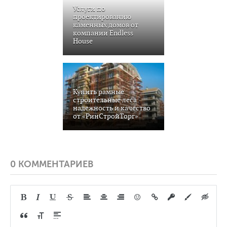
Услуги по
проектированию
каменных домов от
компании Endless
House
Купить рамные
строительные леса:
надежность и качество
от «РинСтройТорг»
0 КОММЕНТАРИЕВ