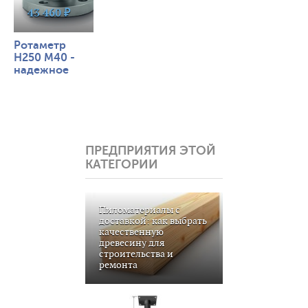
43 460 ₽
Ротаметр
H250 M40 -
надежное
измерение
расхода при
низких
температурах
ПРЕДПРИЯТИЯ ЭТОЙ
КАТЕГОРИИ
Пиломатериалы с
доставкой: как выбрать
качественную
древесину для
строительства и
ремонта