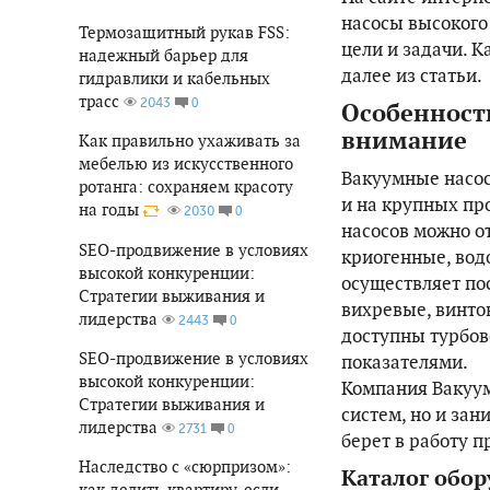
насосы высокого
Термозащитный рукав FSS:
цели и задачи. К
надежный барьер для
далее из статьи.
гидравлики и кабельных
трасс
0
2043
Особенности
внимание
Как правильно ухаживать за
мебелью из искусственного
Вакуумные насос
ротанга: сохраняем красоту
и на крупных пр
на годы
0
2030
насосов можно о
SEO-продвижение в условиях
криогенные, вод
высокой конкуренции:
осуществляет по
Стратегии выживания и
вихревые, винтов
лидерства
0
2443
доступны турбо
SEO-продвижение в условиях
показателями.
высокой конкуренции:
Компания Вакуум
Стратегии выживания и
систем, но и зан
лидерства
0
2731
берет в работу 
Наследство с «сюрпризом»:
Каталог обор
как делить квартиру, если