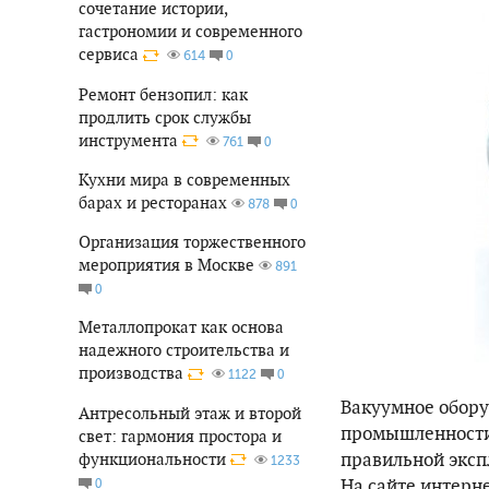
сочетание истории,
гастрономии и современного
сервиса
0
614
Ремонт бензопил: как
продлить срок службы
инструмента
0
761
Кухни мира в современных
барах и ресторанах
0
878
Организация торжественного
мероприятия в Москве
891
0
Металлопрокат как основа
надежного строительства и
производства
0
1122
Вакуумное обору
Антресольный этаж и второй
промышленности.
свет: гармония простора и
правильной эксп
функциональности
1233
На сайте интерн
0