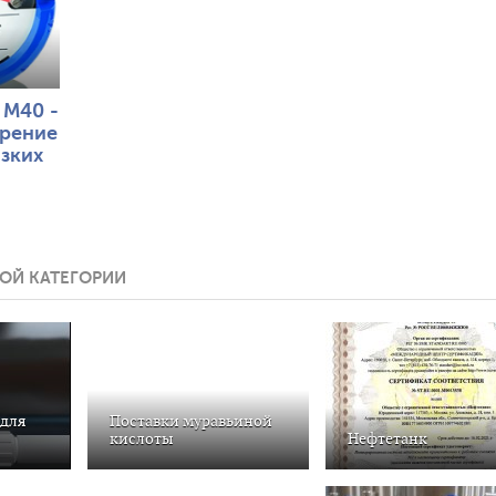
 M40 -
рение
изких
ОЙ КАТЕГОРИИ
для
Поставки муравьиной
кислоты
Нефтетанк