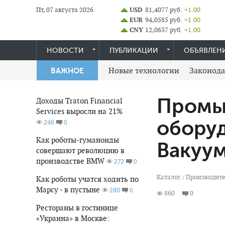
Пт, 07 августа 2026
USD
81,4077 руб.
+1.00
EUR
94,0585 руб.
+1.00
CNY
12,0637 руб.
+1.00
НОВОСТИ
ПУБЛИКАЦИИ
ОБЪЯВЛЕН
Новые технологии
Законода
ВАЖНОЕ
Промы
Доходы Traton Financial
Services выросли на 21%
оборуд
0
246
Как роботы-гуманоиды
Вакуу
совершают революцию в
производстве BMW
0
272
Каталог
/
Производите
Как роботы учатся ходить по
Марсу - в пустыне
0
280
860
0
Рестораны в гостинице
«Украина» в Москве: