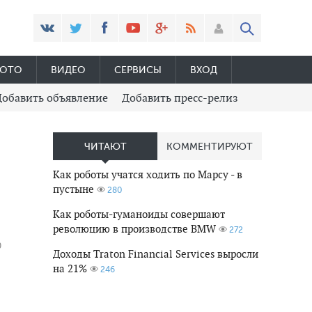
ОТО
ВИДЕО
СЕРВИСЫ
ВХОД
Добавить объявление
Добавить пресс-релиз
ЧИТАЮТ
КОММЕНТИРУЮТ
Как роботы учатся ходить по Марсу - в
пустыне
280
Как роботы-гуманоиды совершают
революцию в производстве BMW
272
0
Доходы Traton Financial Services выросли
на 21%
246