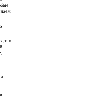
юбые
знаем
ь
, так
ей
,
ми
на