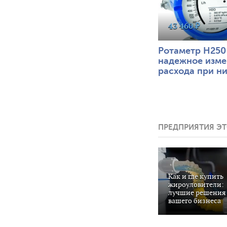
43 460 ₽
Ротаметр H250
надежное изме
расхода при н
температурах
ПРЕДПРИЯТИЯ ЭТ
Как и где купить
жироуловители:
лучшие решения 
вашего бизнеса