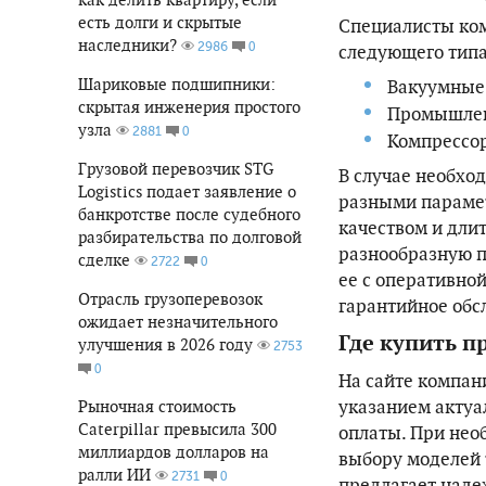
есть долги и скрытые
Специалисты ком
наследники?
0
2986
следующего типа
Шариковые подшипники:
Вакуумные
скрытая инженерия простого
Промышлен
узла
0
2881
Компрессо
Грузовой перевозчик STG
В случае необхо
Logistics подает заявление о
разными парамет
банкротстве после судебного
качеством и дл
разбирательства по долговой
разнообразную п
сделке
0
2722
ее с оперативно
Отрасль грузоперевозок
гарантийное обс
ожидает незначительного
Где купить 
улучшения в 2026 году
2753
0
На сайте компан
указанием актуа
Рыночная стоимость
Caterpillar превысила 300
оплаты. При нео
миллиардов долларов на
выбору моделей 
ралли ИИ
0
2731
предлагает наде