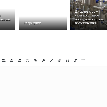
Диспергатор –
к
универсальное
водства
оборудование для
Росрецикл
измельчения
В