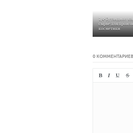
1,4-Бутандиол ка
сырье для произ
косметики
0 КОММЕНТАРИЕ