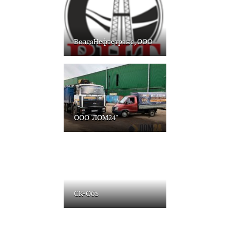
ВолгаНефтетранс, ООО
ООО "ЛОМ24"
СК-Обь