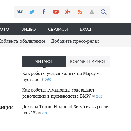
ОТО
ВИДЕО
СЕРВИСЫ
ВХОД
Добавить объявление
Добавить пресс-релиз
ЧИТАЮТ
КОММЕНТИРУЮТ
Как роботы учатся ходить по Марсу - в
пустыне
269
Как роботы-гуманоиды совершают
революцию в производстве BMW
262
Доходы Traton Financial Services выросли
зиции
на 21%
236