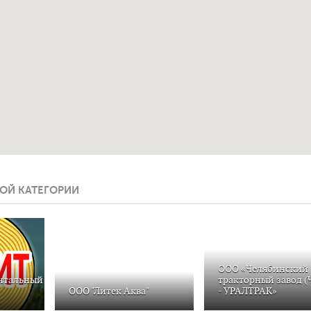
ОЙ КАТЕГОРИИ
ООО «Челябинский
нтальный
тракторный завод (
ООО "Литек Аква"
- УРАЛТРАК»