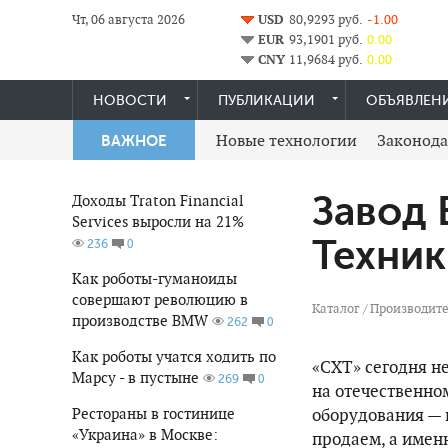
Чт, 06 августа 2026
USD
80,9293 руб.
-1.00
EUR
93,1901 руб.
0.00
CNY
11,9684 руб.
0.00
НОВОСТИ
ПУБЛИКАЦИИ
ОБЪЯВЛЕН
Новые технологии
Законода
ВАЖНОЕ
Завод 
Доходы Traton Financial
Services выросли на 21%
Техник
0
236
Как роботы-гуманоиды
совершают революцию в
Каталог
/
Производите
производстве BMW
0
262
Как роботы учатся ходить по
«СХТ» сегодня н
Марсу - в пустыне
0
269
на отечественно
Рестораны в гостинице
оборудования — в
«Украина» в Москве:
продаем, а имен