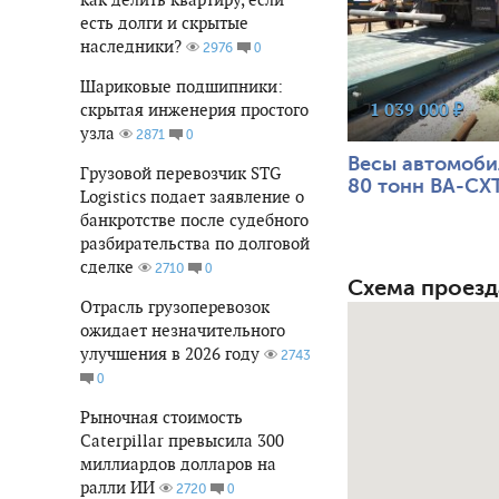
есть долги и скрытые
наследники?
0
2976
Шариковые подшипники:
1 039 000 ₽
скрытая инженерия простого
узла
0
2871
Весы автомоби
Грузовой перевозчик STG
80 тонн ВА-СХ
Logistics подает заявление о
банкротстве после судебного
разбирательства по долговой
сделке
0
2710
Схема проезд
Отрасль грузоперевозок
ожидает незначительного
улучшения в 2026 году
2743
0
Рыночная стоимость
Caterpillar превысила 300
миллиардов долларов на
ралли ИИ
0
2720