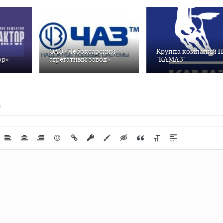
ОАО «Чебоксарский
Круппа компаний 
ор»
агрегатный завод»
"КАМАЗ"
В