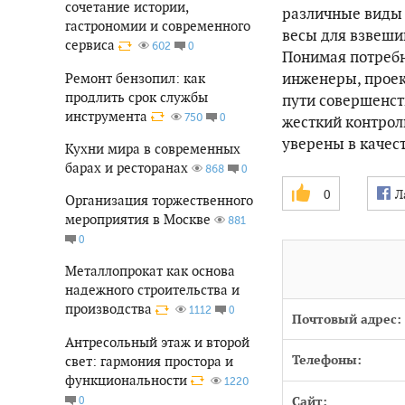
сочетание истории,
различные виды в
гастрономии и современного
весы для взвеши
сервиса
0
602
Понимая потребн
инженеры, проек
Ремонт бензопил: как
продлить срок службы
пути совершенст
инструмента
0
750
жесткий контрол
уверены в качес
Кухни мира в современных
барах и ресторанах
0
868
0
Л
Организация торжественного
мероприятия в Москве
881
0
Металлопрокат как основа
надежного строительства и
производства
0
1112
Почтовый адрес:
Антресольный этаж и второй
Телефоны:
свет: гармония простора и
функциональности
1220
Сайт:
0