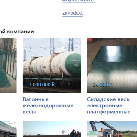
zavodcxt
ой компании
696
0
606
0
1 000 000 ₽
24 000 ₽
Вагонные
Складские весы
железнодорожные
электронные
весы
платформенные
662
0
650
0