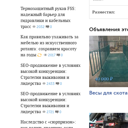
Термозащитный рукав FSS:
Разместил:
надежный барьер для
гидравлики и кабельных
трасс
0
2032
Объявления эт
666
0
Как правильно ухаживать за
мебелью из искусственного
ротанга: сохраняем красоту
на годы
0
2017
SEO-продвижение в условиях
высокой конкуренции:
Стратегии выживания и
40 000 ₽
лидерства
0
2433
Весы для скота
SEO-продвижение в условиях
высокой конкуренции:
Стратегии выживания и
682
0
лидерства
0
2721
Наследство с «сюрпризом»:
как делить квартиру, если