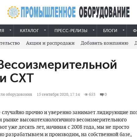
ИЯ
КАТАЛОГ
ПРЕСС-РЕЛИЗЫ
БЛОГИ
Ф
тельство
Акции и распродажи
Добавить компанию
Весоизмерительной
и СХТ
ли оборудования
15 сентября 2020, 17:14
653
0
е случайно прочно и уверенно занимает лидирующие по
м рынке высокотехнологичного весоизмерительного
от уже десять лет, начиная с 2008 года, мы не просто
но разрабатываем и производим, на собственной базе,