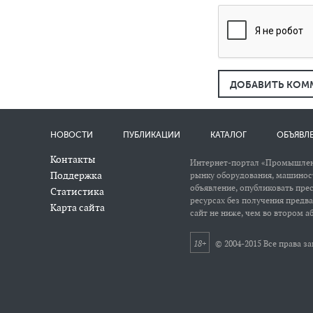
ДОБАВИТЬ КОМ
НОВОСТИ
ПУБЛИКАЦИИ
КАТАЛОГ
ОБЪЯВЛ
Контакты
Интернет-портал «Промышлен
Поддержка
рынку оборудования, машиност
объявление, опубликовать пре
Статистика
ресурсах без получения предв
Карта сайта
сайт не ниже, чем во втором аб
18+
© 2004-2015 Все права 