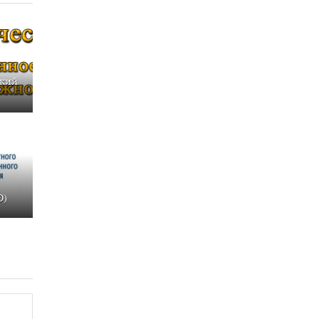
ский
О)