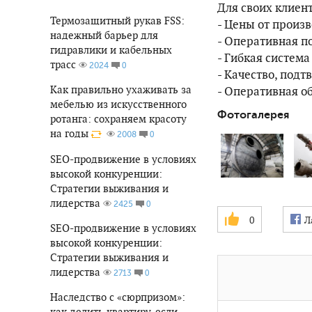
Для своих клиен
Термозащитный рукав FSS:
- Цены от произ
надежный барьер для
- Оперативная по
гидравлики и кабельных
- Гибкая система
трасс
0
2024
- Качество, под
Как правильно ухаживать за
- Оперативная об
мебелью из искусственного
Фотогалерея
ротанга: сохраняем красоту
на годы
0
2008
SEO-продвижение в условиях
высокой конкуренции:
Стратегии выживания и
лидерства
0
2425
0
Л
SEO-продвижение в условиях
высокой конкуренции:
Стратегии выживания и
лидерства
0
2713
Наследство с «сюрпризом»:
как делить квартиру, если