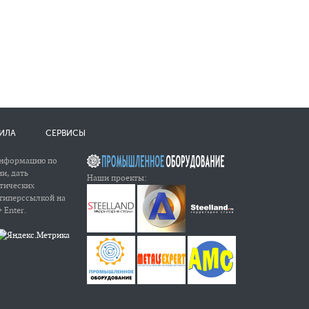
ИЛА
СЕРВИСЫ
информацию по
и, дать
Наши проекты:
атических
 гиперссылкой на
 Enter.