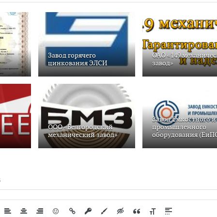
Завод горячего
ОАО «149 механиче
цинкования ЭЛСИ
завод»
Завод Емкостного и
ООО «Белгородский
промышленного
механический завод»
оборудования (ЕиП
В