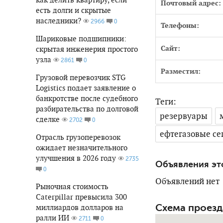
Почтовый адрес:
есть долги и скрытые
наследники?
0
2966
Телефоны:
Шариковые подшипники:
Сайт:
скрытая инженерия простого
узла
0
2861
Разместил:
Грузовой перевозчик STG
Logistics подает заявление о
банкротстве после судебного
Теги:
разбирательства по долговой
резервуары
сделке
0
2702
ефтегазовые с
Отрасль грузоперевозок
ожидает незначительного
улучшения в 2026 году
2735
Объявления эт
0
Объявлений нет
Рыночная стоимость
Caterpillar превысила 300
Схема проезд
миллиардов долларов на
ралли ИИ
0
2711