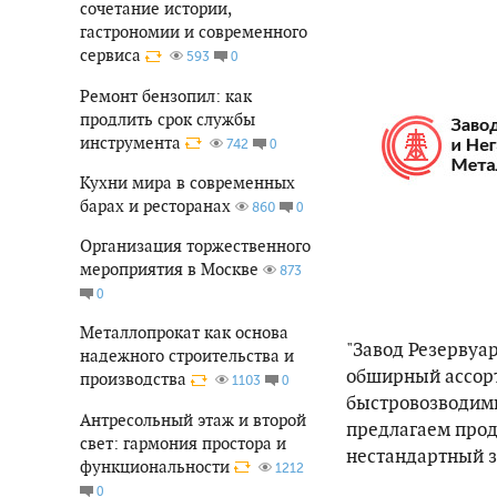
сочетание истории,
гастрономии и современного
сервиса
0
593
Ремонт бензопил: как
продлить срок службы
инструмента
0
742
Кухни мира в современных
барах и ресторанах
0
860
Организация торжественного
мероприятия в Москве
873
0
Металлопрокат как основа
"Завод Резервуа
надежного строительства и
обширный ассорт
производства
0
1103
быстровозводимы
Антресольный этаж и второй
предлагаем прод
свет: гармония простора и
нестандартный з
функциональности
1212
0