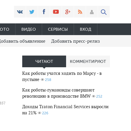
ОТО
ВИДЕО
СЕРВИСЫ
ВХОД
Добавить объявление
Добавить пресс-релиз
ЧИТАЮТ
КОММЕНТИРУЮТ
Как роботы учатся ходить по Марсу - в
пустыне
258
Как роботы-гуманоиды совершают
революцию в производстве BMW
252
857
Доходы Traton Financial Services выросли
на 21%
226