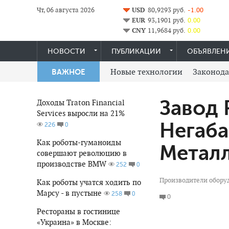
Чт, 06 августа 2026
USD
80,9293 руб.
-1.00
EUR
93,1901 руб.
0.00
CNY
11,9684 руб.
0.00
НОВОСТИ
ПУБЛИКАЦИИ
ОБЪЯВЛЕН
Новые технологии
Законода
ВАЖНОЕ
Завод 
Доходы Traton Financial
Services выросли на 21%
Негаб
0
226
Как роботы-гуманоиды
Метал
совершают революцию в
производстве BMW
0
252
Производители обору
Как роботы учатся ходить по
Марсу - в пустыне
0
258
0
Рестораны в гостинице
«Украина» в Москве: