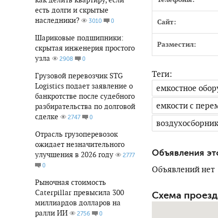
есть долги и скрытые
наследники?
0
3010
Сайт:
Шариковые подшипники:
Разместил:
скрытая инженерия простого
узла
0
2908
Теги:
Грузовой перевозчик STG
Logistics подает заявление о
емкостное обор
банкротстве после судебного
емкости с пер
разбирательства по долговой
сделке
0
2747
воздухосборни
Отрасль грузоперевозок
ожидает незначительного
Объявления эт
улучшения в 2026 году
2777
0
Объявлений нет
Рыночная стоимость
Caterpillar превысила 300
Схема проезд
миллиардов долларов на
ралли ИИ
0
2756