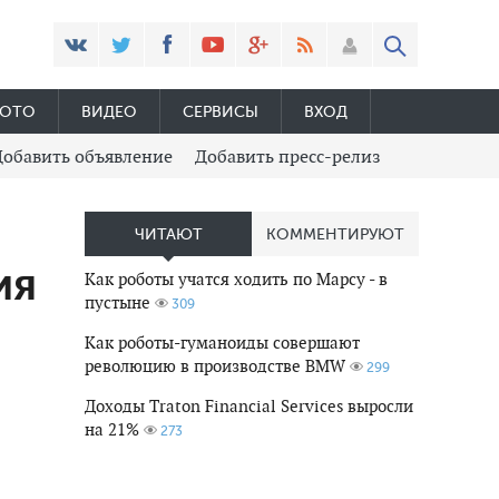
ОТО
ВИДЕО
СЕРВИСЫ
ВХОД
Добавить объявление
Добавить пресс-релиз
ЧИТАЮТ
КОММЕНТИРУЮТ
ия
Как роботы учатся ходить по Марсу - в
пустыне
309
Как роботы-гуманоиды совершают
революцию в производстве BMW
299
Доходы Traton Financial Services выросли
на 21%
273