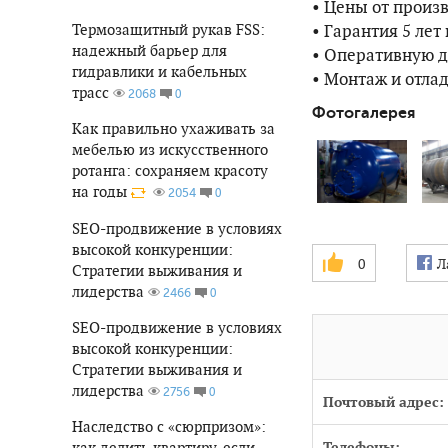
• Цены от произ
• Гарантия 5 лет
Термозащитный рукав FSS:
надежный барьер для
• Оперативную д
гидравлики и кабельных
• Монтаж и отла
трасс
0
2068
Фотогалерея
Как правильно ухаживать за
мебелью из искусственного
ротанга: сохраняем красоту
на годы
0
2054
SEO-продвижение в условиях
высокой конкуренции:
0
Л
Стратегии выживания и
лидерства
0
2466
SEO-продвижение в условиях
высокой конкуренции:
Стратегии выживания и
лидерства
0
2756
Почтовый адрес:
Наследство с «сюрпризом»:
как делить квартиру, если
Телефоны: