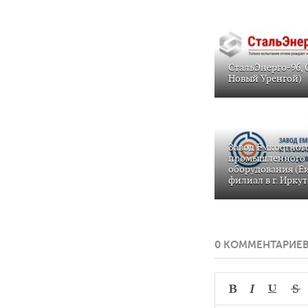
СтальЭнерго-96, 
Новый Уренгой)
Завод Емкостног
промышленного
оборудования (Е
филиал в г. Ирку
0 КОММЕНТАРИЕ