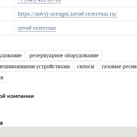
https://novyj-urengoj.zavod-rezervuar.ru/
zavod-rezervuar
удование
резервуарное оборудование
емешивающими устройствами
силосы
газовые реси
ки
ой компании
а