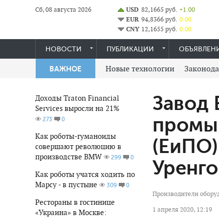
Сб, 08 августа 2026
USD
82,1665 руб.
+1.00
EUR
94,8366 руб.
0.00
CNY
12,1655 руб.
0.00
НОВОСТИ
ПУБЛИКАЦИИ
ОБЪЯВЛЕН
Новые технологии
Законода
ВАЖНОЕ
Завод 
Доходы Traton Financial
Services выросли на 21%
промы
0
273
Как роботы-гуманоиды
(ЕиПО)
совершают революцию в
производстве BMW
0
299
Уренго
Как роботы учатся ходить по
Марсу - в пустыне
0
309
Производители обору
Рестораны в гостинице
1 апреля 2020, 12:19
«Украина» в Москве: