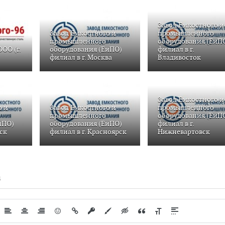
Завод Емкостного и
Завод Емкостного и
промышленного
промышленного
оборудования (ЕиП
ООО (г.
оборудования (ЕиПО)
филиал в г.
филиал в г. Москва
Владивосток
Завод Емкостного и
о и
Завод Емкостного и
промышленного
промышленного
оборудования (ЕиП
иПО)
оборудования (ЕиПО)
филиал в г.
тск
филиал в г. Красноярск
Нижневартовск
В