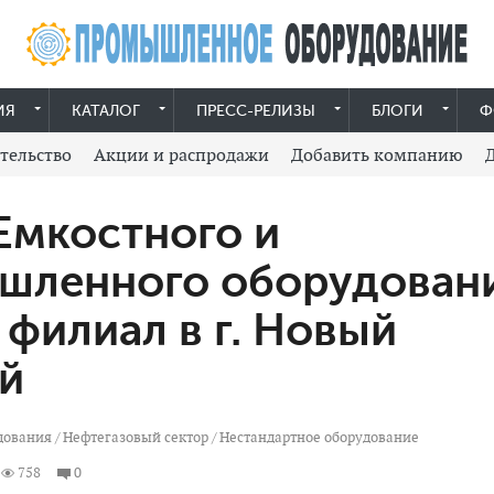
ИЯ
КАТАЛОГ
ПРЕСС-РЕЛИЗЫ
БЛОГИ
Ф
тельство
Акции и распродажи
Добавить компанию
Емкостного и
шленного оборудован
 филиал в г. Новый
й
дования
/
Нефтегазовый сектор
/
Нестандартное оборудование
758
0