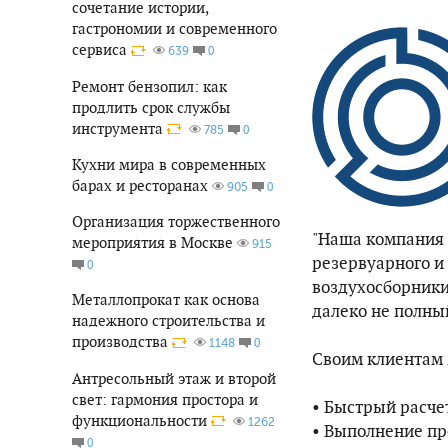
сочетание истории,
гастрономии и современного
сервиса
0
639
Ремонт бензопил: как
продлить срок службы
инструмента
0
785
Кухни мира в современных
барах и ресторанах
0
905
Организация торжественного
"Наша компания 
мероприятия в Москве
915
резервуарного и 
0
воздухосборники 
Металлопрокат как основа
далеко не полны
надежного строительства и
производства
0
1148
Своим клиентам
Антресольный этаж и второй
свет: гармония простора и
• Быстрый расчет
функциональности
1262
• Выполнение пр
0