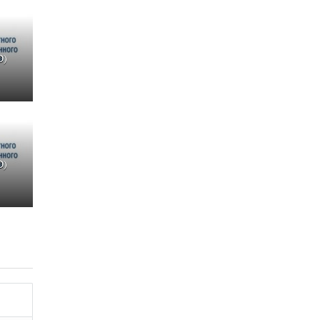
О)
О)