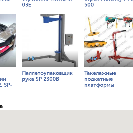
03E
500
955
0
898
0
0 ₽
0 ₽
Паллетоупаковщик
Такелажные
шин
рука SP 2300B
подкатные
, SP-
платформы
а