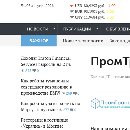
Чт, 06 августа 2026
USD
80,9293 руб.
-1.00
EUR
93,1901 руб.
0.00
CNY
11,9684 руб.
0.00
НОВОСТИ
ПУБЛИКАЦИИ
ОБЪЯВЛЕН
Новые технологии
Законода
ВАЖНОЕ
ПромТ
Доходы Traton Financial
Services выросли на 21%
0
243
Каталог
/
Торговые ко
Как роботы-гуманоиды
совершают революцию в
производстве BMW
0
269
Как роботы учатся ходить по
Марсу - в пустыне
0
277
Рестораны в гостинице
«Украина» в Москве:
Наша компания 