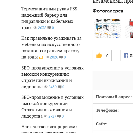
незаменимы при 
Термозащитный рукав FSS:
Фотогалерея
надежный барьер для
гидравлики и кабельных
трасс
0
2038
Как правильно ухаживать за
мебелью из искусственного
ротанга: сохраняем красоту
0
Л
на годы
0
2026
SEO-продвижение в условиях
высокой конкуренции:
Стратегии выживания и
лидерства
0
2439
Почтовый адрес:
SEO-продвижение в условиях
высокой конкуренции:
Стратегии выживания и
Телефоны:
лидерства
0
2727
Сайт:
Наследство с «сюрпризом»:
как делить квартиру, если