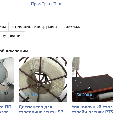
ПромТрансПак
ина
стреппинг инструмент
такелаж
орудование
ой компании
40592
0
40584
0
5 250 ₽
36 500 ₽
та ПП
Диспенсер для
Упаковочный стол
узов
стреппинг ленты SP-
стрейч пленку PTS