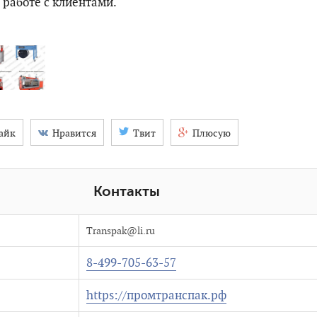
работе с клиентами.
айк
Нравится
Твит
Плюсую
Контакты
Transpak@li.ru
8-499-705-63-57
https://промтранспак.рф