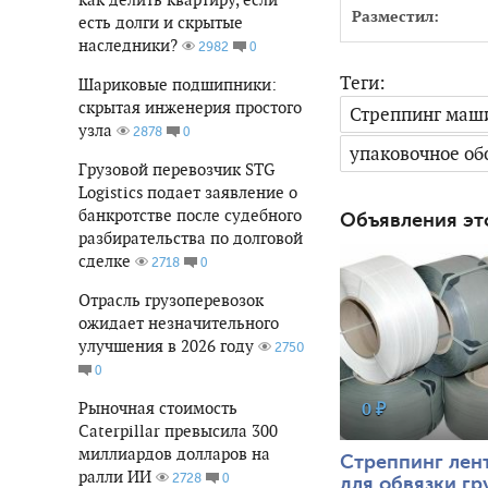
Разместил:
есть долги и скрытые
наследники?
0
2982
Теги:
Шариковые подшипники:
скрытая инженерия простого
Стреппинг маш
узла
0
2878
упаковочное об
Грузовой перевозчик STG
Logistics подает заявление о
банкротстве после судебного
Объявления эт
40665
0
разбирательства по долговой
сделке
0
2718
Отрасль грузоперевозок
ожидает незначительного
улучшения в 2026 году
2750
0
Рыночная стоимость
0 ₽
Caterpillar превысила 300
миллиардов долларов на
Стреппинг лен
ралли ИИ
0
2728
для обвязки гр