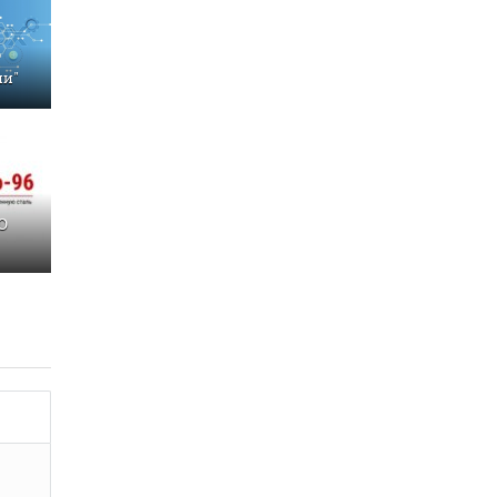
ии"
О