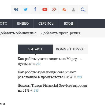
ОТО
ВИДЕО
СЕРВИСЫ
ВХОД
Добавить объявление
Добавить пресс-релиз
ЧИТАЮТ
КОММЕНТИРУЮТ
Как роботы учатся ходить по Марсу - в
пустыне
277
Как роботы-гуманоиды совершают
революцию в производстве BMW
269
Доходы Traton Financial Services выросли
на 21%
243
ами