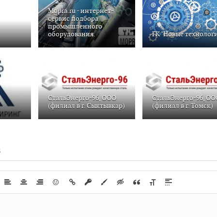
Mopra.ru - интернет-
сервис подбора
промышленного
оборудования.
ГК "Новые технолог
СтальЭнерго-96, ООО
СтальЭнерго-96, ОО
(филиал в г. Сыктывкар)
(филиал в г. Томск)
В