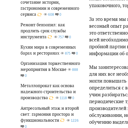
сочетание истории,
упаковочного, то
гастрономии и современного
сервиса
0
608
За это время мы 
Ремонт бензопил: как
весомый опыт ра
продлить срок службы
это ответственно
инструмента
0
757
всей необходимо
пробной партии 
Кухни мира в современных
информации об о
барах и ресторанах
0
875
Организация торжественного
Мы заинтересова
мероприятия в Москве
888
для них все нео
0
могли повышать 
Металлопрокат как основа
определиться с 
надежного строительства и
учим разбиратьс
производства
0
1118
периодические т
производителей 
Антресольный этаж и второй
свет: гармония простора и
обслуживании, н
функциональности
1226
обучению выделя
0