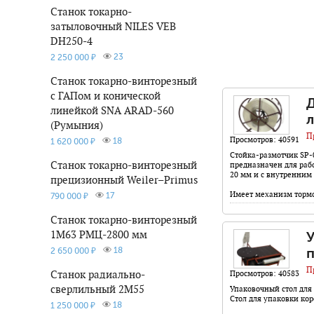
Станок токарно-
затыловочный NILES VEB
DH250-4
23
2 250 000 ₽
Станок токарно-винторезный
с ГАПом и конической
Д
линейкой SNA ARAD-560
л
(Румыния)
П
Просмотров: 40591
18
1 620 000 ₽
Стойка-размотчик SP-
Станок токарно-винторезный
предназначен для раб
20 мм и с внутренним
прецизионный Weiler–Primus
Имеет механизм торм
17
790 000 ₽
Станок токарно-винторезный
1М63 РМЦ-2800 мм
У
18
п
2 650 000 ₽
П
Станок радиально-
Просмотров: 40583
сверлильный 2М55
Упаковочный стол для
Стол для упаковки кор
18
1 250 000 ₽