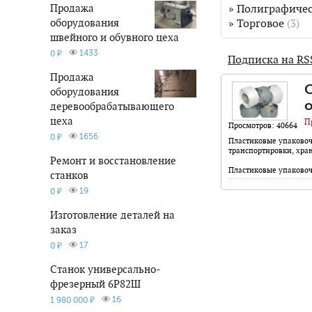
Продажа
»
Полиграфичес
оборудования
»
Торговое
(3)
швейного и обувного цеха
1433
0 ₽
Подписка на R
Продажа
С
оборудования
о
деревообрабатывающего
цеха
П
Просмотров: 40664
1656
0 ₽
Пластиковые упаковоч
транспортировки, хра
Ремонт и восстановление
Пластиковые упаковоч
станков
19
0 ₽
Изготовление деталей на
заказ
17
0 ₽
Станок универсально-
фрезерный 6Р82Ш
16
1 980 000 ₽