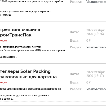
Раздел:
Упаковочно
2300В предназначен для упаковки груза в стрейч-
паллетоупаковщика не предусматривает
, вмес�..
треппинг машина
20 сентября
Дата:
2020 (16:26)
ромТрансПак
Цена:
0 ₽
одам
Раздел:
Упаковочно
е) машины для упаковки лентой.
жет быть полипропиленовая (ПП) или полиэстеровая
уавтоматиче..
теплеры Solar Packing
20 сентября
Дата:
2020 (16:17)
паковочные для картона
Цена:
0 ₽
одам
Раздел:
Упаковочно
леры) для сшивания и формирования коробов из
я картона подразделяются на ручные и
 в свою о..