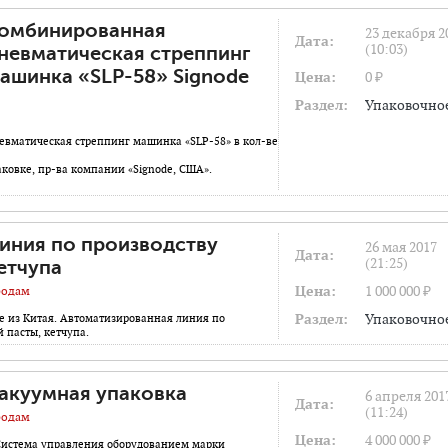
омбинированная
23 декабря 2
Дата:
(10:03)
невматическая стреппинг
ашинка «SLP-58» Signode
Цена:
0 ₽
Раздел:
Упаковочно
вматическая стреппинг машинка «SLP-58» в кол-ве
аковке, пр-ва компании «Signode, США».
иния по производству
26 мая 2017
Дата:
(21:25)
етчупа
Цена:
1 000 000 ₽
одам
Раздел:
Упаковочно
 из Китая. Автоматизированная линия по
 пасты, кетчупа.
акуумная упаковка
6 апреля 201
Дата:
(11:24)
одам
Цена:
4 000 000 ₽
Система управления оборудованием марки