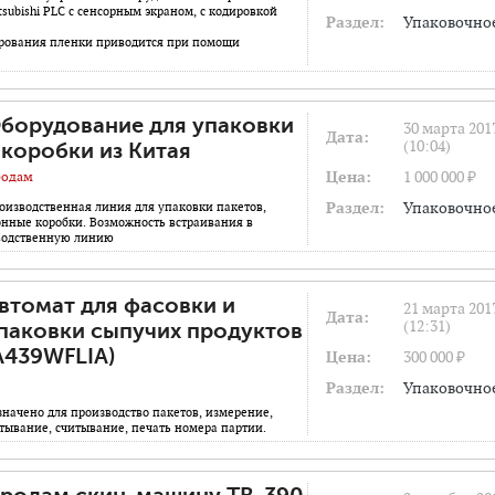
tsubishi PLC c сенсорным экраном, с кодировкой
Раздел:
Упаковочно
ирования пленки приводится при помощи
борудование для упаковки
30 марта 201
Дата:
(10:04)
 коробки из Китая
Цена:
1 000 000 ₽
одам
Раздел:
Упаковочно
оизводственная линия для упаковки пакетов,
тонные коробки. Возможность встраивания в
водственную линию
втомат для фасовки и
21 марта 201
Дата:
(12:31)
паковки сыпучих продуктов
A439WFLIA)
Цена:
300 000 ₽
Раздел:
Упаковочно
начено для производство пакетов, измерение,
тывание, считывание, печать номера партии.