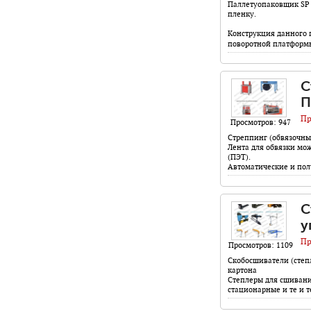
Паллетуопаковщик SP 
пленку.
Конструкция данного 
поворотной платформы
С
П
Пр
Просмотров: 947
Стреппинг (обвязочны
Лента для обвязки мо
(ПЭТ).
Автоматические и пол
С
у
Пр
Просмотров: 1109
Скобосшиватели (степ
картона
Степлеры для сшивани
стационарные и те и те