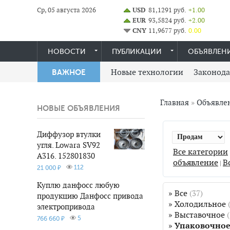
Ср, 05 августа 2026
USD
81,1291 руб.
+1.00
EUR
93,5824 руб.
+2.00
CNY
11,9677 руб.
0.00
НОВОСТИ
ПУБЛИКАЦИИ
ОБЪЯВЛЕН
Новые технологии
Законода
ВАЖНОЕ
Главная
»
Объявле
НОВЫЕ ОБЪЯВЛЕНИЯ
Диффузор втулки
угля. Lowara SV92
Все категории
A316. 152801830
объявление
В
|
112
21 000 ₽
Куплю данфосс любую
»
Все
(37)
продукцию Данфосс привода
»
Холодильное
электропривода
»
Выставочное
(
5
766 660 ₽
»
Упаковочно