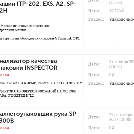
Дата:
(11:08)
ашин (ТР-202, EXS, A2, SP-
2H
Цена:
19 720 ₽
Раздел:
Упаковочно
в Москве основные запчасти для
стреппинг машин.
я стреппинг оборудования моделей Transpak (TP),
нализатор качества
3 октября 20
Дата:
(16:05)
паковки INSPECTOR
Цена:
0 ₽
одам
Раздел:
Упаковочно
РОДУКТОВ ПО ФОРМЕ, РАЗМЕРУ, ЦВЕТУ И ДРУГИМ
БЪЕКТОВ С ПРОВЕРКОЙ ВЛОЖЕНИЙ НА ОСНОВЕ
АВА, ЭТИКЕТКИ И ТД
аллетоупаковщик рука SP
27 сентября
Дата:
2020 (12:06)
300B
Цена:
0 ₽
одам