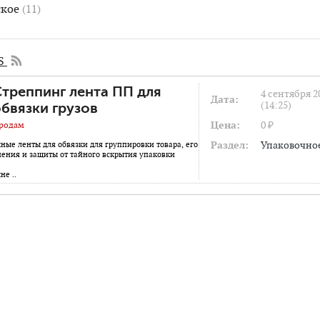
кое
(11)
SS
треппинг лента ПП для
4 сентября 2
Дата:
(14:25)
бвязки грузов
Цена:
0 ₽
родам
Раздел:
Упаковочно
ные ленты для обвязки для группировки товара, его
нения и защиты от тайного вскрытия упаковки
не ..