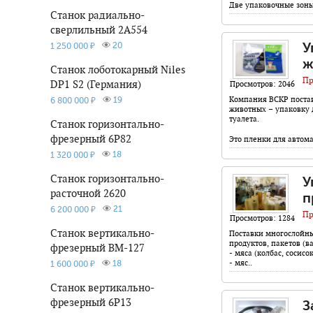
Две упаковочные зоны
Станок радиально-
сверлильный 2А554
У
20
1 250 000 ₽
ж
Станок лоботокарный Niles
Пр
DP1 S2 (Германия)
Просмотров: 2046
Компания ВСКР постав
19
6 800 000 ₽
животных – упаковку 
туалета.
Станок горизонтально-
фрезерный 6Р82
Это пленки для автом
18
1 320 000 ₽
Станок горизонтально-
У
расточной 2620
п
21
6 200 000 ₽
Пр
Просмотров: 1284
Станок вертикально-
Поставки многослойн
продуктов, пакетов (в
фрезерный ВМ-127
- мяса (колбас, сосисок
- мяс..
18
1 600 000 ₽
Станок вертикально-
фрезерный 6Р13
З