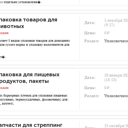
 с отдельно установленн�..
паковка товаров для
5 декабря 20
Дата:
(9:27)
ивотных
Цена:
0 ₽
одам
Раздел:
Упаковочно
ляет 5 видов упаковки товаров для домашних
для сухого корма и упаковку наполнителя для
ат�..
паковка для пищевых
28 января 20
Дата:
(18:53)
родуктов, пакеты
Цена:
0 ₽
одам
Раздел:
Упаковочно
ых барьерных пленок для упаковки пищевых
акуумных, термоусадочных, фасовочных) для:
, котлет);
апчасти для стреппинг
25 октября 2