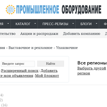
ИЯ
КАТАЛОГ
ПРЕСС-РЕЛИЗЫ
БЛОГИ
Ф
тельство
Акции и распродажи
Добавить компанию
ния
»
Выставочное и рекламное
»
Упаковочное
Все регионы
Выбрать другой
Расширенный поиск
Добавить
|
|
регион
се мои объявления
Мой блокнот
|
(4)
2)
е
(16)