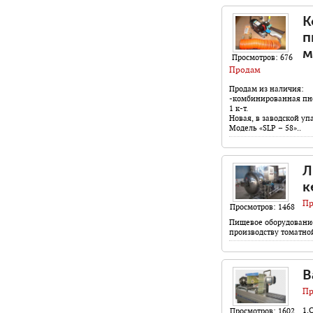
К
п
м
Просмотров: 676
Продам
Продам из наличия:
-комбинированная пне
1 к-т.
Новая, в заводской уп
Модель «SLP – 58»..
Л
к
Пр
Просмотров: 1468
Пищевое оборудование
производству томатной
В
Пр
1.
Просмотров: 1602