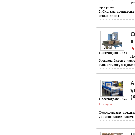
Mi
программ.
2. Система позицион
сервопривод..
О
в
Пр
Просмотров: 1431
Пр
бутылок, банок в кар
существующую произ
А
у
(
Просмотров: 1395
Продам
Оборудование предназ
упаковывание, запеча