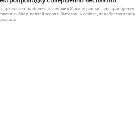
лектропроводку совершенно бесплатно
 предлагает наиболее выгодные в Москве условия для приобретен
говечных блок-контейнеров и бытовок. А сейчас, приобретая данн
ированно