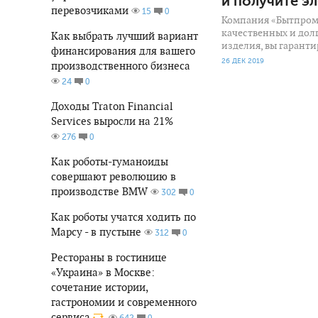
и получите э
перевозчиками
0
15
Компания «Бытпром»
качественных и дол
Как выбрать лучший вариант
изделия, вы гарант
финансирования для вашего
26 ДЕК 2019
производственного бизнеса
0
24
Доходы Traton Financial
Services выросли на 21%
0
276
Как роботы-гуманоиды
совершают революцию в
производстве BMW
0
302
Как роботы учатся ходить по
Марсу - в пустыне
0
312
Рестораны в гостинице
«Украина» в Москве:
сочетание истории,
гастрономии и современного
сервиса
0
642