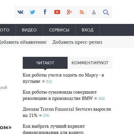
ОТО
ВИДЕО
СЕРВИСЫ
ВХОД
Добавить объявление
Добавить пресс-релиз
ЧИТАЮТ
КОММЕНТИРУЮТ
Как роботы учатся ходить по Марсу - в
пустыне
312
орый
Как роботы-гуманоиды совершают
революцию в производстве BMW
302
Доходы Traton Financial Services выросли
на 21%
276
Как выбрать лучший вариант
ром»
финансирования для вашего