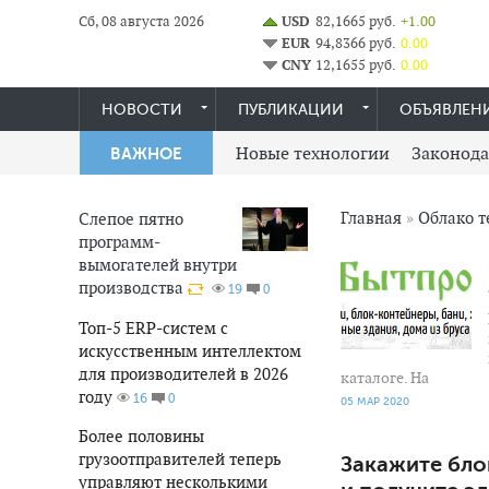
Сб, 08 августа 2026
USD
82,1665 руб.
+1.00
EUR
94,8366 руб.
0.00
CNY
12,1655 руб.
0.00
НОВОСТИ
ПУБЛИКАЦИИ
ОБЪЯВЛЕН
Новые технологии
Законода
ВАЖНОЕ
Главная
»
Облако т
Слепое пятно
программ-
807
0
вымогателей внутри
производства
0
19
Топ-5 ERP-систем с
искусственным интеллектом
для производителей в 2026
каталоге. На
году
0
16
05 МАР 2020
Более половины
грузоотправителей теперь
Закажите бло
управляют несколькими