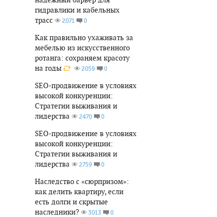
гидравлики и кабельных
трасс
0
2071
Как правильно ухаживать за
мебелью из искусственного
ротанга: сохраняем красоту
на годы
0
2059
SEO-продвижение в условиях
высокой конкуренции:
Стратегии выживания и
лидерства
0
2470
SEO-продвижение в условиях
высокой конкуренции:
Стратегии выживания и
лидерства
0
2759
Наследство с «сюрпризом»:
как делить квартиру, если
есть долги и скрытые
наследники?
0
3013