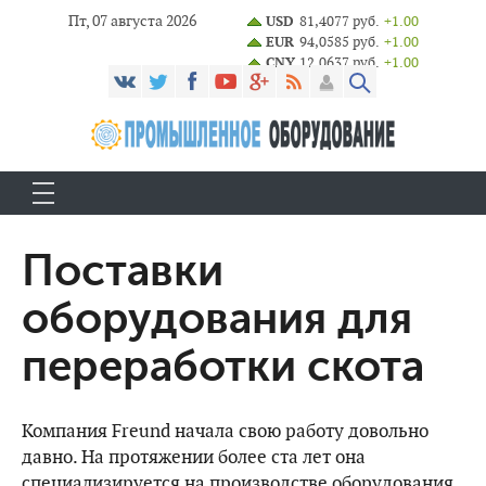
Пт, 07 августа 2026
USD
81,4077 руб.
+1.00
EUR
94,0585 руб.
+1.00
CNY
12,0637 руб.
+1.00
Поставки
оборудования для
переработки скота
Компания Freund начала свою работу довольно
давно. На протяжении более ста лет она
специализируется на производстве оборудования