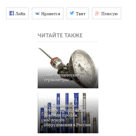
Лайк
Нравится
Твит
Плюсую
ЧИТАЙТЕ ТАКЖЕ
Биметаллические
термометры
АО «Ливнынасос» –
лучшее предприятие по
объемам продаж
насосного
оборудования в России