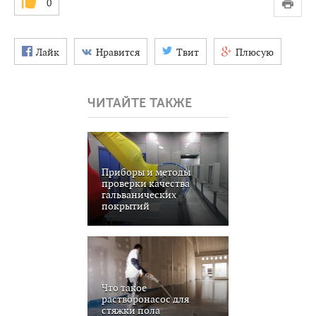
0
Лайк
Нравится
Твит
Плюсую
ЧИТАЙТЕ ТАКЖЕ
Приборы и методы
проверки качества
гальванических
покрытий
Что такое
растворонасос для
стяжки пола