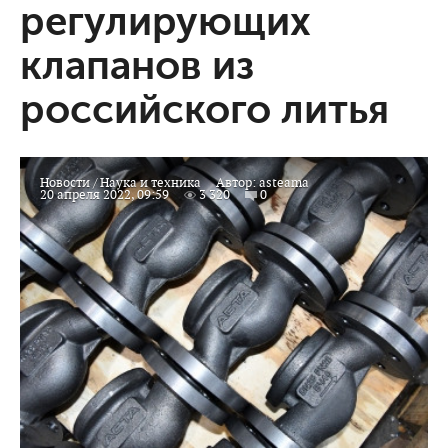
регулирующих
клапанов из
российского литья
Новости
/
Наука и техника
Автор:
asteama
20 апреля 2022, 09:59
3 320
0