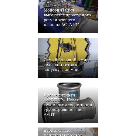
Модернизация
высокотемпературного
регулирующего
клапана АСТА Р11
Самый большой в мире
телескоп готов к
запуску в космос
Пресс-фитинги
«ANYTOP». Новая
технология соединения
трубопроводов для
АУПТ
Европейские
неонатологи
испытывают новое