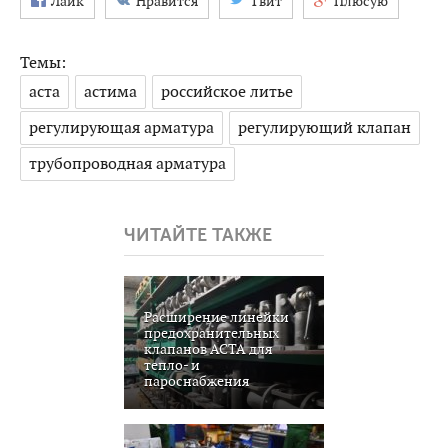
Лайк
Нравится
Твит
Плюсую
Темы:
аста
астима
российское литье
регулирующая арматура
регулирующий клапан
трубопроводная арматура
ЧИТАЙТЕ ТАКЖЕ
Расширение линейки
предохранительных
клапанов АСТА для
тепло- и
пароснабжения