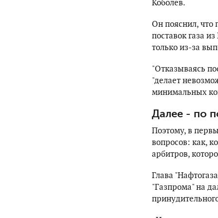
Коболев.
Он пояснил, что 
поставок газа из
только из-за вы
"Отказываясь пос
"делает невозмо
минимальных кон
Далее - по 
Поэтому, в перв
вопросов: как, 
арбитров, которо
Глава "Нафтогаза
"Газпрома" на д
принудительного