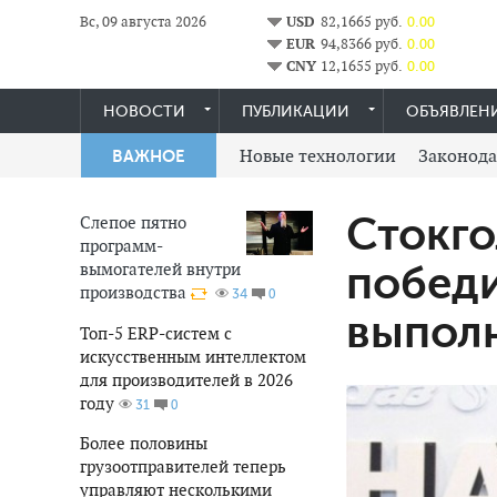
Вс, 09 августа 2026
USD
82,1665 руб.
0.00
EUR
94,8366 руб.
0.00
CNY
12,1655 руб.
0.00
НОВОСТИ
ПУБЛИКАЦИИ
ОБЪЯВЛЕН
Новые технологии
Законода
ВАЖНОЕ
Стокго
Слепое пятно
программ-
вымогателей внутри
победи
производства
0
34
выпол
Топ-5 ERP-систем с
искусственным интеллектом
для производителей в 2026
году
0
31
Более половины
грузоотправителей теперь
управляют несколькими