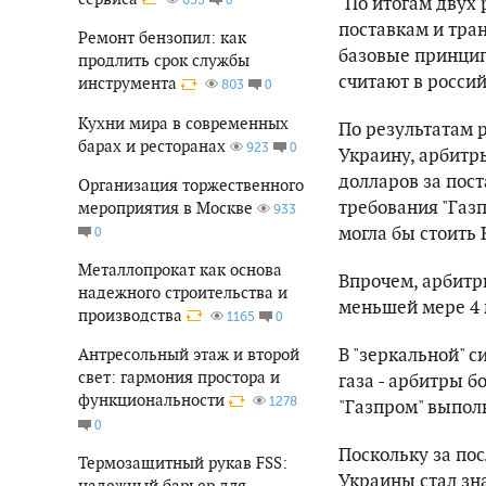
"По итогам двух 
поставкам и тра
Ремонт бензопил: как
базовые принцип
продлить срок службы
считают в росси
инструмента
0
803
Кухни мира в современных
По результатам р
барах и ресторанах
0
923
Украину, арбитры
долларов за пост
Организация торжественного
требования "Газп
мероприятия в Москве
933
могла бы стоить 
0
Металлопрокат как основа
Впрочем, арбитры
надежного строительства и
меньшей мере 4 м
производства
0
1165
В "зеркальной" 
Антресольный этаж и второй
свет: гармония простора и
газа - арбитры 
функциональности
1278
"Газпром" выполн
0
Поскольку за пос
Термозащитный рукав FSS:
Украины стал зн
надежный барьер для