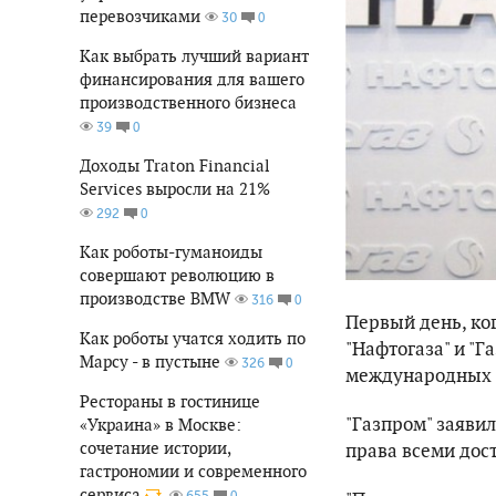
перевозчиками
0
30
Как выбрать лучший вариант
финансирования для вашего
производственного бизнеса
0
39
Доходы Traton Financial
Services выросли на 21%
0
292
Как роботы-гуманоиды
совершают революцию в
производстве BMW
0
316
Первый день, ко
Как роботы учатся ходить по
"Нафтогаза" и "
Марсу - в пустыне
0
326
международных а
Рестораны в гостинице
"Газпром" заявил
«Украина» в Москве:
сочетание истории,
права всеми дос
гастрономии и современного
сервиса
0
655