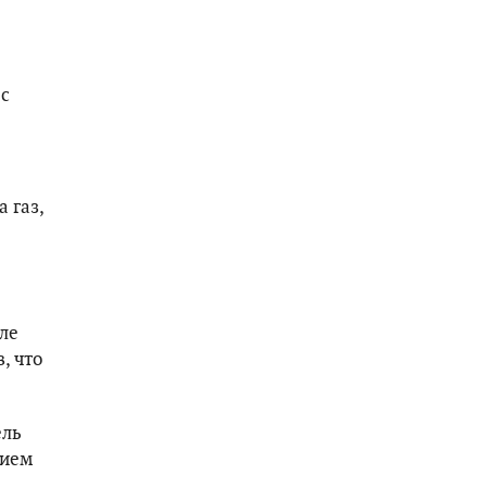
 с
 газ,
ле
, что
ель
вием