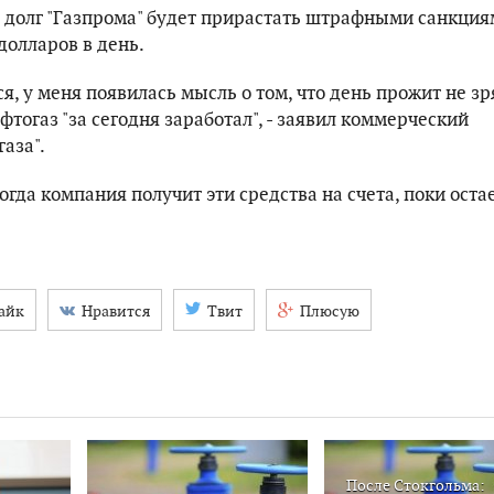
о долг "Газпрома" будет прирастать штрафными санкция
долларов в день.
ся, у меня появилась мысль о том, что день прожит не зря
тогаз "за сегодня заработал", - заявил коммерческий
аза".
огда компания получит эти средства на счета, поки оста
айк
Нравится
Твит
Плюсую
После Стокгольма: