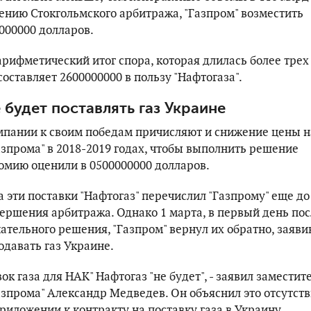
шению Стокгольмского арбитража, "Газпром" возместить
000000 долларов.
рифметический итог спора, которая длилась более трех
составляет 2600000000 в пользу "Нафтогаза".
 будет поставлять газ Украине
мпании к своим победам причисляют и снижение цены на
азпрома" в 2018-2019 годах, чтобы выполнить решение
омию оценили в 0500000000 долларов.
 эти поставки "Нафтогаз" перечислил "Газпрому" еще до
ершения арбитража. Однако 1 марта, в первый день пос
тельного решения, "Газпром" вернул их обратно, заявив
одавать газ Украине.
вок газа для НАК" Нафтогаз "не будет", - заявил заместит
азпрома" Александр Медведев. Он объяснил это отсутст
риложении к контракту на поставку газа в Украину.