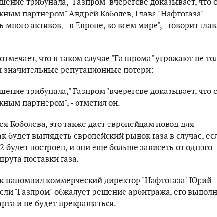
ение трибунала," Газпром "вчерегове доказывает, что 
жным партнером" Андрей Коболев, Глава "Нафтогаза"
ь много активов, - в Европе, во всем мире", - говорит глав
 отмечает, что в таком случае "Газпрома" угрожают не то
и значительные репутационные потери:
ение трибунала," Газпром "вчерегове доказывает, что 
жным партнером", - отметил он.
я Коболева, это также даст европейцам повод для
к будет выглядеть европейский рынок газа в случае, ес
 будет построен, и они еще больше зависеть от одного
шрута поставки газа.
как напомнил коммерческий директор "Нафтогаза" Юрий
если "Газпром" обжалует решение арбитража, его выпол
арта и не будет прекращаться.