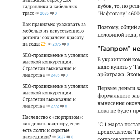
кубов, то, по ре
гидравлики и кабельных
трасс
"Нафтогазу" 4600
0
2085
Как правильно ухаживать за
Поэтому, общий а
мебелью из искусственного
половиной года, 
ротанга: сохраняем красоту
на годы
0
2075
"Газпром" не
SEO-продвижение в условиях
В украинской ко
высокой конкуренции:
надо купить у "Г
Стратегии выживания и
арбитража. Экон
лидерства
0
2483
SEO-продвижение в условиях
Первые деньги за
высокой конкуренции:
формального зав
Стратегии выживания и
вынесения оконча
лидерства
0
2772
пока не будет пр
Наследство с «сюрпризом»:
как делить квартиру, если
"С 1 марта поста
есть долги и скрытые
председателя "Г
наследники?
0
3027
согласованного п