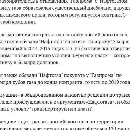
разбирательств в отношениях" Газпрома "с" Нафтогазом 
нзиту газа образовался существенный дисбаланс, наруш
ы шведского права, которым регулируется контракт", -
йской компании.
ассмотрения контракта на поставку российского газа в
, хотя и обязали "Нафтогаз" оплатить "Газпрому" 2 млрд
авленный в 2014-2015 годах газ, но фактически отвергли
рома" по выполнению условия "бери или платы ", котора
Киеву в 56 млрд долларов.
 также обязали "Нафтогаз" покупать у "Газпрома" по
лрд кубов газа до конца контракта, то есть до 2019 года
ситуации - в обнародованном накануне решении по транз
больше прислушивались к аргументам «Нафтогаза», и обя
ить условие "транспортируй или плати".
ледние годы транзит российского газа по территории
ачительно меньше, чем контрактные объемы в 110 млрд