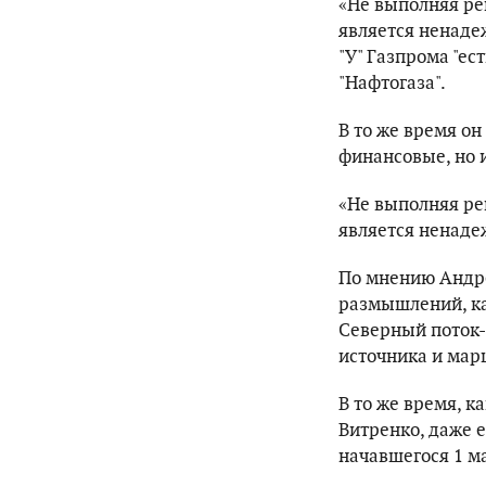
«Не выполняя реш
является ненаде
"У" Газпрома "ест
"Нафтогаза".
В то же время он
финансовые, но 
«Не выполняя реш
является ненаде
По мнению Андре
размышлений, ка
Северный поток-2
источника и мар
В то же время, 
Витренко, даже 
начавшегося 1 м