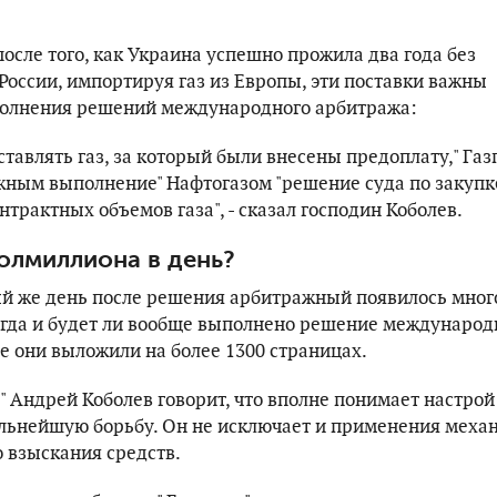
после того, как Украина успешно прожила два года без
 России, импортируя газ из Европы, эти поставки важны
полнения решений международного арбитража:
тавлять газ, за ​​который были внесены предоплату," Га
жным выполнение" Нафтогазом "решение суда по закупк
трактных объемов газа", - сказал господин Коболев.
полмиллиона в день?
ый же день после решения арбитражный появилось мног
когда и будет ли вообще выполнено решение междунаро
е они выложили на более 1300 страницах.
" Андрей Коболев говорит, что вполне понимает настрой
альнейшую борьбу. Он не исключает и применения меха
 взыскания средств.