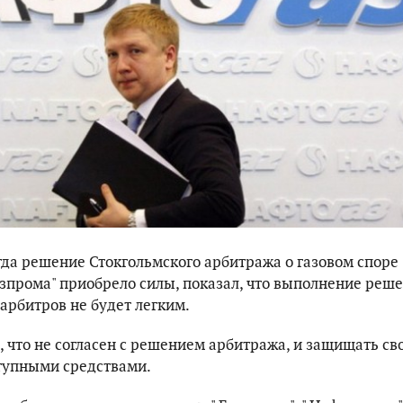
гда решение Стокгольмского арбитража о газовом споре
Газпрома" приобрело силы, показал, что выполнение реш
рбитров не будет легким.
, что не согласен с решением арбитража, и защищать св
тупными средствами.