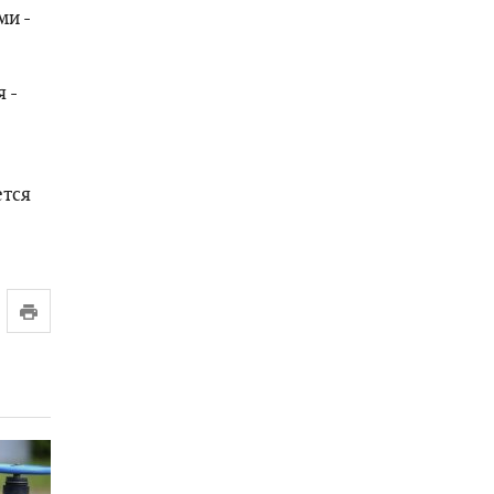
ми -
 -
ется