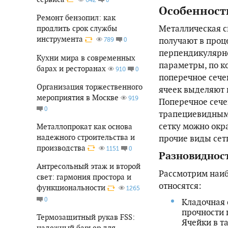
Особенности
Ремонт бензопил: как
Металлическая с
продлить срок службы
инструмента
получают в проц
0
789
перпендикулярно
Кухни мира в современных
параметры, по к
барах и ресторанах
0
910
поперечное сече
Организация торжественного
ячеек выделяют 
мероприятия в Москве
919
Поперечное сече
0
трапециевидным 
сетку можно окр
Металлопрокат как основа
надежного строительства и
прочие виды сет
производства
0
1151
Разновидност
Антресольный этаж и второй
Рассмотрим наиб
свет: гармония простора и
относятся:
функциональности
1265
0
Кладочная 
прочности 
Термозащитный рукав FSS:
Ячейки в т
надежный барьер для