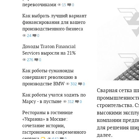
перевозчиками
0
15
Как выбрать лучший вариант
финансирования для вашего
производственного бизнеса
0
24
Доходы Traton Financial
Services выросли на 21%
0
276
Как роботы-гуманоиды
совершают революцию в
производстве BMW
0
302
Сварная сетка ш
Как роботы учатся ходить по
промышленности 
Марсу - в пустыне
0
312
строительства. С
высокими эксплу
Рестораны в гостинице
«Украина» в Москве:
компании предпо
сочетание истории,
для решения шир
гастрономии и современного
далее.
сервиса
0
642