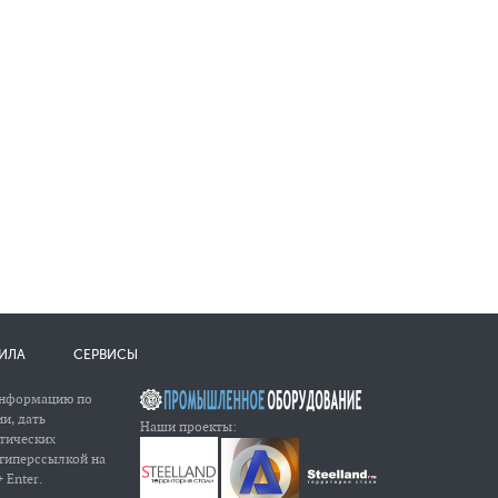
ИЛА
СЕРВИСЫ
информацию по
и, дать
Наши проекты:
атических
 гиперссылкой на
 Enter.