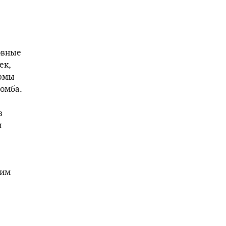
овные
ек,
ормы
омба.
в
и
ним