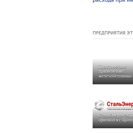
температурах
ПРЕДПРИЯТИЯ ЭТ
Практическое
применение
железобетонных 
СтальЭнерго-96,
(филиал в г. Брат