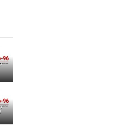
О
О
й