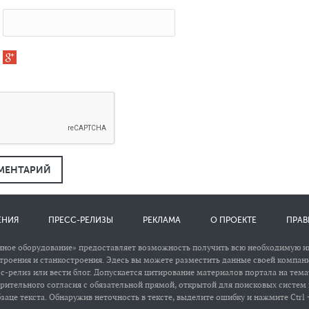
МЕНТАРИЙ
ЕНИЯ
ПРЕСС-РЕЛИЗЫ
РЕКЛАМА
О ПРОЕКТЕ
ПРАВ
ное оборудование» предоставляет возможность получить всю необходимую 
роения и станкостроения. Эдесь вы можете разместить данные своей компани
сс-релиз или вести блог. Допускается цитирование материалов портала на тем
арительного согласия с обязательной прямой, открытой для поисковых систем
заце текста. Обнаружив неточность в тексте, выделите ошибку и нажмите Ctrl +