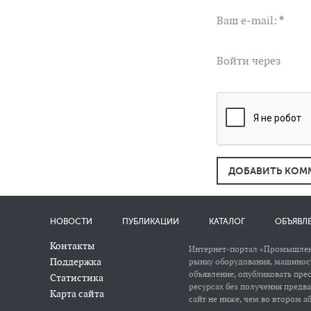
Ваш e-mail:
*
Войти через
ДОБАВИТЬ КОМ
НОВОСТИ
ПУБЛИКАЦИИ
КАТАЛОГ
ОБЪЯВЛ
Контакты
Интернет-портал «Промышлен
Поддержка
рынку оборудования, машиност
объявление, опубликовать пре
Статистика
ресурсах без получения предв
Карта сайта
сайт не ниже, чем во втором аб