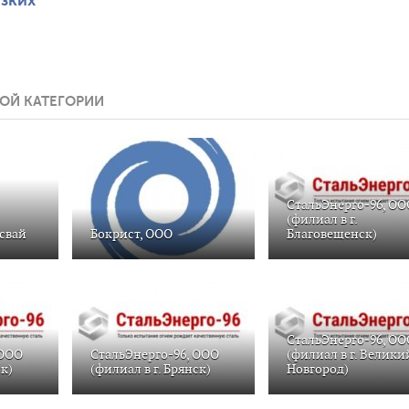
ОЙ КАТЕГОРИИ
СтальЭнерго-96, ОО
(филиал в г.
свай
Бокрист, ООО
Благовещенск)
СтальЭнерго-96, ОО
 ООО
СтальЭнерго-96, ООО
(филиал в г. Велики
ск)
(филиал в г. Брянск)
Новгород)