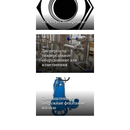
ООО «РусСпецКрепёж»
Диспергатор –
универсальное
оборудование для
измельчения
Промышленные
погружные фекальные
насосы