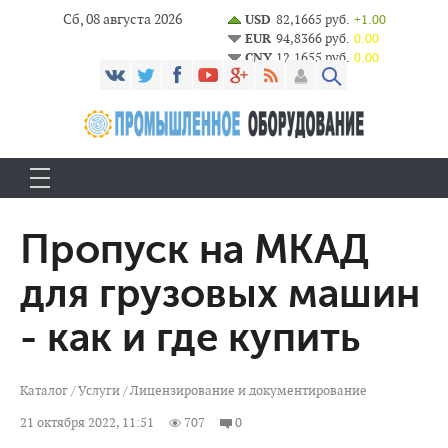
Сб, 08 августа 2026
USD
82,1665 руб.
+1.00
EUR
94,8366 руб.
0.00
CNY
12,1655 руб.
0.00
Пропуск на МКАД
для грузовых машин
- как и где купить
Каталог
/
Услуги
/
Лицензирование и документирование
21 октября 2022, 11:51
707
0