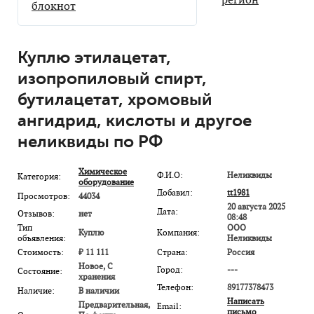
блокнот
Куплю этилацетат,
изопропиловый спирт,
бутилацетат, хромовый
ангидрид, кислоты и другое
неликвиды по РФ
Химическое
Ф.И.О:
Неликвиды
Категория:
оборудование
Добавил:
tt1981
Просмотров:
44034
20 августа 2025
Дата:
Отзывов:
нет
08:48
Тип
ООО
Куплю
Компания:
объявления:
Неликвиды
Стоимость:
₽ 11 111
Страна:
Россия
Новое, С
Город:
---
Состояние:
хранения
Телефон:
89177378473
Наличие:
В наличии
Написать
Предварительная,
Email:
письмо