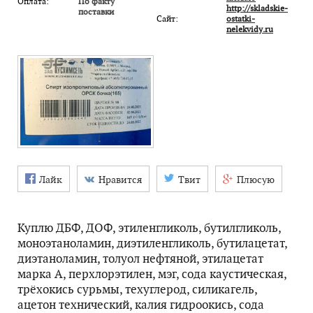
Оплата:
По факту
http://skladskie-
поставки
Сайт:
ostatki-
nelekvidy.ru
Лайк
Нравится
Твит
Плюсую
Куплю ДБФ, ДОФ, этиленгликоль, бутилгликоль,
моноэтаноламин, диэтиленгликоль, бутилацетат,
диэтаноламин, толуол нефтяной, этилацетат
марка А, перхлорэтилен, мэг, сода каустическая,
трёхокись сурьмы, техуглерод, силикагель,
ацетон технический, калия гидроокись, сода