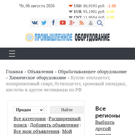
Чт, 06 августа 2026
USD
80,9293 руб.
-1.00
EUR
93,1901 руб.
0.00
CNY
11,9684 руб.
0.00
Главная
»
Объявления
»
Обрабатывающее оборудование
»
Химическое оборудование
» Куплю этилацетат,
изопропиловый спирт, бутилацетат, хромовый ангидрид,
кислоты и другое неликвиды по РФ
Все
регионы
Все категории
Расширенный
|
Выбрать
поиск
Добавить объявление
|
|
другой
Все мои объявления
Мой
|
регион