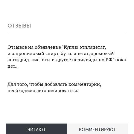
неликвиды по
лимонная,
производстве
РФ
ортофосфорная
по РФ
и другое
неликвиды по
ОТЗЫВЫ
РФ
Отзывов на объявление "Куплю этилацетат,
изопропиловый спирт, бутилацетат, хромовый
ангидрид, кислоты и другое неликвиды по РФ" пока
нет...
Для того, чтобы добавлять комментарии,
необходимо авторизироваться.
ЧИТАЮТ
КОММЕНТИРУЮТ