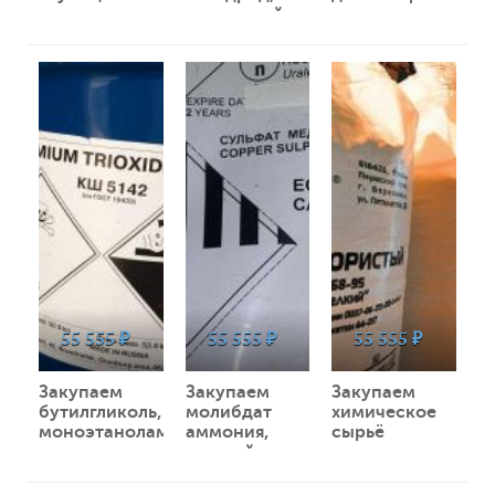
стержень,
натр едкий,
пропиленгликоль,
порошок,
этилацетат,
бутилацетат
37645
0
36345
0
36140
0
гранулу
агидол и
и другое
неликвиды,
другое
неликвиды по
лежалый по
неликвиды по
РФ
РФ
РФ
55 555 ₽
55 555 ₽
55 555 ₽
Закупаем
Закупаем
Закупаем
бутилгликоль,
молибдат
химическое
моноэтаноламин,
аммония,
сырьё
изопропиловый
медный
просроченное,
спирт и
купорос,
невостребованно
другое
кислота
в