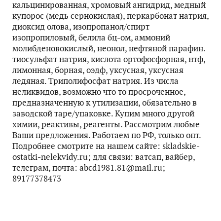
кальцинированная, хромовый ангидрид, медный
купорос (медь сернокислая), перкарбонат натрия,
диоксид олова, изопропанол/спирт
изопропиловый, белила бц-ом, аммоний
молибденовокислый, неонол, нефтяной парафин.
тиосульфат натрия, кислота ортофосфорная, нтф,
лимонная, борная, оэдф, уксусная, уксусная
ледяная. Триполифосфат натрия. Из числа
неликвидов, возможно что то просроченное,
предназначенную к утилизации, обязательно в
заводской таре/упаковке. Купим много другой
химии, реактивы, реагенты. Рассмотрим любые
Ваши предложения. Работаем по РФ, только опт.
Подробнее смотрите на нашем сайте: skladskie-
ostatki-nelekvidy.ru; для связи: ватсап, вайбер,
телеграм, почта: abcd1981.81@mail.ru;
89177378473