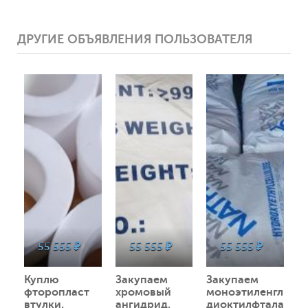
ДРУГИЕ ОБЪЯВЛЕНИЯ ПОЛЬЗОВАТЕЛЯ
37999
0
37934
0
37885
0
55 555 ₽
55 555 ₽
55 555 ₽
Куплю
Закупаем
Закупаем
фторопласт
хромовый
моноэтиленгликол
втулки,
ангидрид,
диоктилфталат,