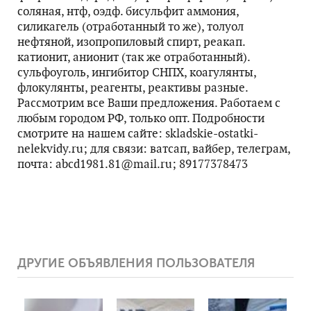
соляная, нтф, оэдф. бисульфит аммония,
силикагель (отработанный то же), толуол
нефтяной, изопропиловый спирт, реакап.
катионит, анионит (так же отработанный).
сульфоуголь, ингибитор СНПХ, коагулянты,
флокулянты, реагенты, реактивы разные.
Рассмотрим все Ваши предложения. Работаем с
любым городом РФ, только опт. Подробности
смотрите на нашем сайте: skladskie-ostatki-
nelekvidy.ru; для связи: ватсап, вайбер, телеграм,
почта: abcd1981.81@mail.ru; 89177378473
ДРУГИЕ ОБЪЯВЛЕНИЯ ПОЛЬЗОВАТЕЛЯ
38639
0
38574
0
38526
0