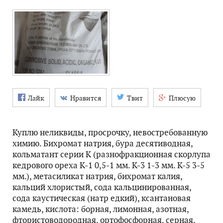
Лайк
Нравится
Твит
Плюсую
Куплю неликвиды, просрочку, невостребованную
химию. Бихромат натрия, бура десятиводная,
кольматант серии К (разнофракционная скорлупа
кедрового ореха К-1 0,5-1 мм. К-3 1-3 мм. К-5 3-5
мм.), метасиликат натрия, бихромат калия,
кальций хлористый, сода кальцинированная,
сода каустическая (натр едкий), ксантановая
камедь, кислота: борная, лимонная, азотная,
фтористоводородная, ортофосфорная, серная,