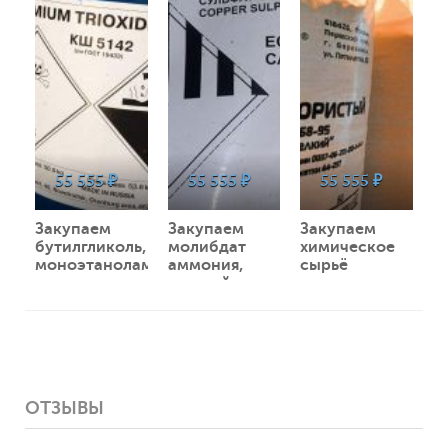
55 555 ₽
55 555 ₽
55 555 ₽
Закупаем
Закупаем
Закупаем
бутилгликоль,
молибдат
химическое
моноэтаноламин,
аммония,
сырьё
изопропиловый
медный
просроченное,
спирт и
купорос,
невостребованно
другое
кислота
в
неликвиды по
лимонная,
производстве
РФ
ортофосфорная
по РФ
и другое
неликвиды по
ОТЗЫВЫ
РФ