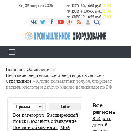
Вс, 09 августа 2026
USD
82,1665 руб.
0.00
EUR
94,8366 руб.
0.00
CNY
12,1655 руб.
0.00
Главная
»
Объявления
»
Нефтяное, нефтегазовое и нефтепромысловое
»
Скважинное
» Куплю кольматант, толуол, бихромат
натрия, кислоты и другую химию неликвиды по РФ
Все
регионы
Все категории
Расширенный
|
Выбрать
поиск
Добавить объявление
|
|
другой
Все мои объявления
Мой
|
регион