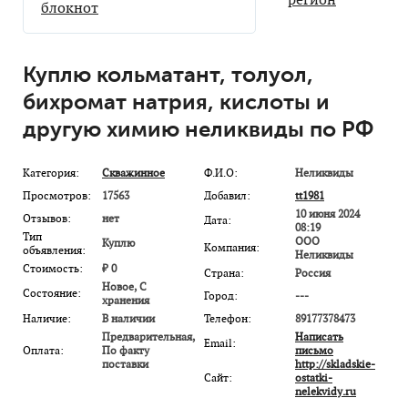
блокнот
Куплю кольматант, толуол,
бихромат натрия, кислоты и
другую химию неликвиды по РФ
Категория:
Скважинное
Ф.И.О:
Неликвиды
Просмотров:
17563
Добавил:
tt1981
10 июня 2024
Отзывов:
нет
Дата:
08:19
Тип
ООО
Куплю
Компания:
объявления:
Неликвиды
Стоимость:
₽ 0
Страна:
Россия
Новое, С
Состояние:
Город:
---
хранения
Наличие:
В наличии
Телефон:
89177378473
Предварительная,
Написать
Email:
Оплата:
По факту
письмо
поставки
http://skladskie-
Сайт:
ostatki-
nelekvidy.ru