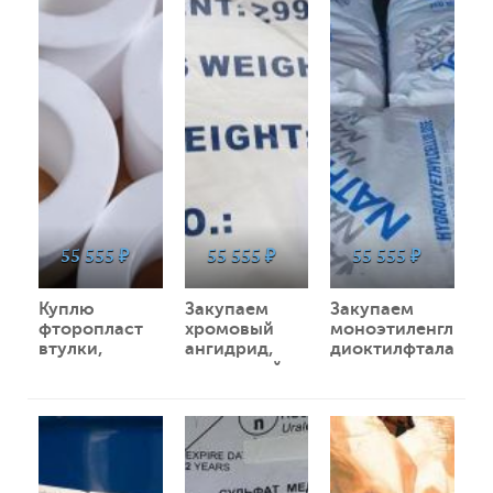
55 555 ₽
55 555 ₽
55 555 ₽
Куплю
Закупаем
Закупаем
фторопласт
хромовый
моноэтиленгликол
втулки,
ангидрид,
диоктилфталат,
стержень,
натр едкий,
пропиленгликоль,
порошок,
этилацетат,
бутилацетат
37647
0
36348
0
36142
0
гранулу
агидол и
и другое
неликвиды,
другое
неликвиды по
лежалый по
неликвиды по
РФ
РФ
РФ